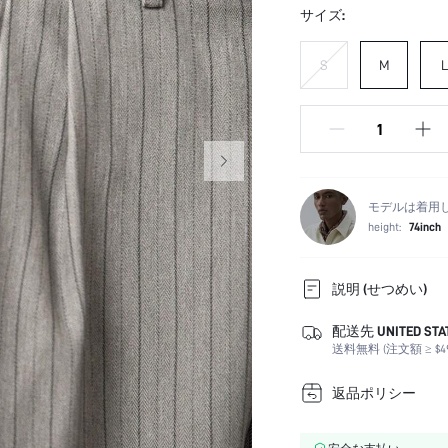
サイズ:
S
M
L
モデルは着用
height:
74inch
説明 (せつめい)
配送先 UNITED STA
カラー:
送料無料 (注文額 ≥ $49
フィットタイプ:
お手入れ方法:
返品ポリシー
クロージャータイプ:
適用対象: