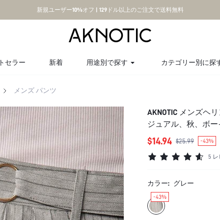
新規ユーザー10%オフ | 129ドル以上のご注文で送料無料
トセラー
新着
用途別で探す
カテゴリー別に探
メンズ パンツ
AKNOTIC メン
ジュアル、秋、ボー
リーツスーツパンツ
$14.94
$25.99
-43%
5 
カラー:
グレー
-43%