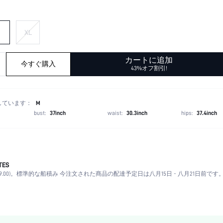
XL
カートに追加
今すぐ購入
43%オフ割引!
しています：
M
bust:
37inch
waist:
30.3inch
hips:
37.4inch
TES
グレー
.00)。
標準的な船積み 今注文された商品の配達予定日は八月15日 - 八月21日前です
ルーズ
手洗い,もしくはプロによるドライクリーニング可
ジッパーフライ
常规