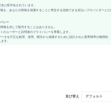
No
安全に暗号化されています。
裏地なし
ード情報を、あなたの情報を保護することに専念する信頼できる支払いプロバイダーとだ
ベルト付き, ポケット
ロング
バシー
No
なたの情報を決して販売することはありません。
プレーン
当サイトのユーザーと訪問者のプライバシーを尊重します。
データを不正な処理、使用、開示から保護するために設計された業界標準の物理的、
ボヘミアン/ウエスタン - ウエスタンスタイル
します。
ストレートレッグ
ノンストレッチ
春/秋 (18-25/63-77)
Natural
90.0% ポリエステル, 7.0% レーヨン, 3.0% ポリウレタン
織物生地
sm251111474966341190
356261513
並び替え
デフォルト