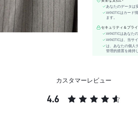
安全な支払い
ベルト:
あなたのデータは
本体:
AKNOTICはカ
詳細:
ます。
長さ:
セキュリティ＆プライ
透明度:
AKNOTICはあ
パターンタイプ:
AKNOTICは、
スタイル:
は、あなたの個人
管理的措置を維持
タイプ:
生地の伸縮性:
洋服の厚さ:
ウエストライン:
カスタマーレビュー
コンポジション:
素材:
4.6
skc:
id: